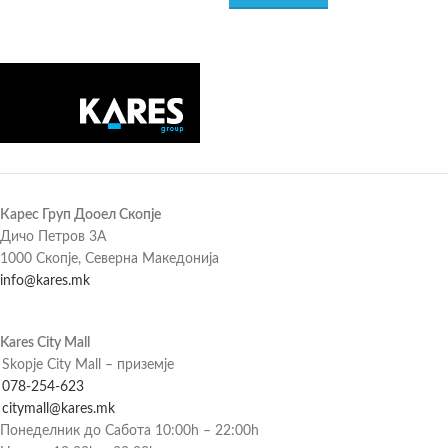
Карес Груп Дооел Скопје
Дичо Петров 3А
1000 Скопје, Северна Македонија
info@kares.mk
Kares City Mall
Skopje City Mall – приземје
078-254-623
citymall@kares.mk
Понеделник до Сабота 10:00h – 22:00h