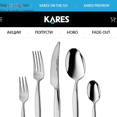
Skip to navigation
ПОЧЕТНА
KARES ON THE GO
KARES PREMIUM
Skip to main content
АКЦИИ
ПОПУСТИ
НОВО
FADE-OUT