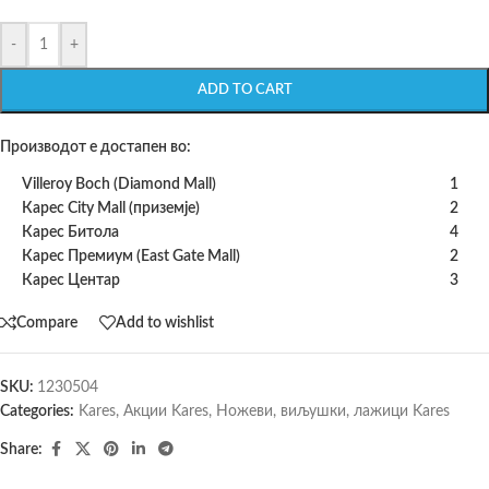
-
+
ADD TO CART
Производот е достапен во:
Villeroy Boch (Diamond Mall)
1
Карес City Mall (приземје)
2
Карес Битола
4
Карес Премиум (East Gate Mall)
2
Карес Центар
3
Compare
Add to wishlist
SKU:
1230504
Categories:
Kares
,
Акции Kares
,
Ножеви, виљушки, лажици Kares
Share: