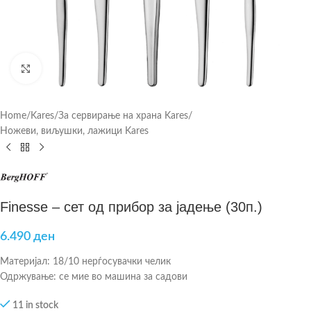
Click to enlarge
Home
/
Kares
/
За сервирање на храна Kares
/
Ножеви, виљушки, лажици Kares
Finesse – сет од прибор за јадење (30п.)
6.490
ден
Материјал: 18/10 нерѓосувачки челик
Одржување: се мие во машина за садови
11 in stock