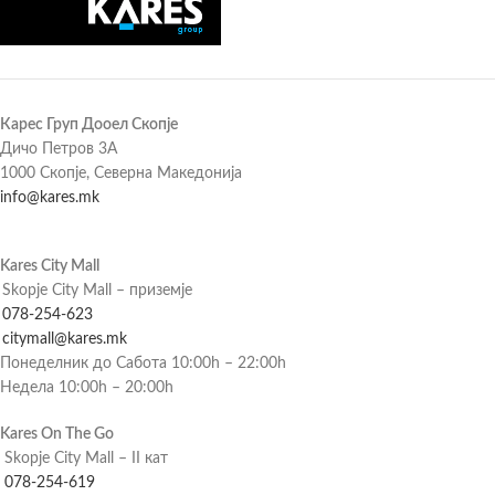
Карес Груп Дооел Скопје
Дичо Петров 3А
1000 Скопје, Северна Македонија
info@kares.mk
Kares City Mall
Skopje City Mall – приземје
078-254-623
citymall@kares.mk
Понеделник до Сабота 10:00h – 22:00h
Недела 10:00h – 20:00h
Kares On The Go
Skopje City Mall – II кат
078-254-619