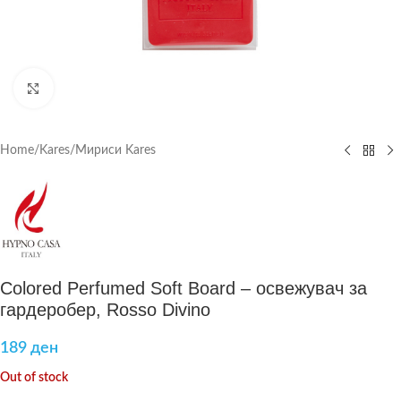
Click to enlarge
Home
/
Kares
/
Мириси Kares
Colored Perfumed Soft Board – освежувач за
гардеробер, Rosso Divino
189
ден
Out of stock