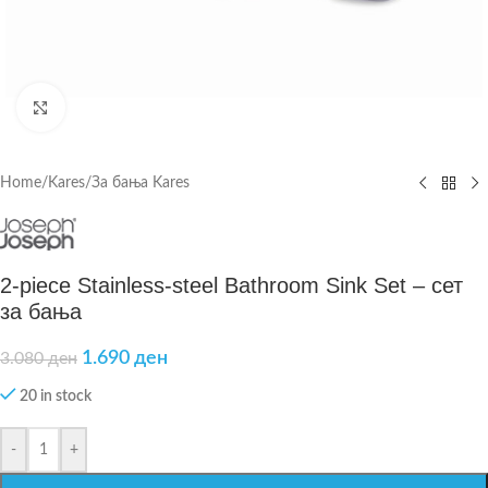
Click to enlarge
Home
/
Kares
/
За бања Kares
2-piece Stainless-steel Bathroom Sink Set – сет
за бања
1.690
ден
3.080
ден
20 in stock
-
+