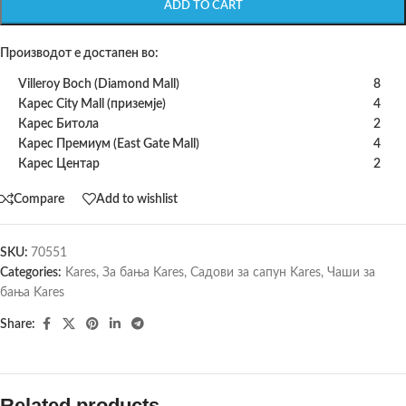
ADD TO CART
Производот е достапен во:
Villeroy Boch (Diamond Mall)
8
Карес City Mall (приземје)
4
Карес Битола
2
Карес Премиум (East Gate Mall)
4
Карес Центар
2
Compare
Add to wishlist
SKU:
70551
Categories:
Kares
,
За бања Kares
,
Садови за сапун Kares
,
Чаши за
бања Kares
Share:
Related products