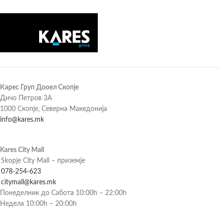
Карес Груп Дооел Скопје
Дичо Петров 3А
1000 Скопје, Северна Македонија
info@kares.mk
Kares City Mall
Skopje City Mall – приземје
078-254-623
citymall@kares.mk
Понеделник до Сабота 10:00h – 22:00h
Недела 10:00h – 20:00h