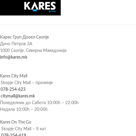
Карес Груп Дооел Скопје
Дичо Петров 3А
1000 Скопје, Северна Македонија
info@kares.mk
Kares City Mall
Skopje City Mall – приземје
078-254-623
citymall@kares.mk
Понеделник до Сабота 10:00h – 22:00h
Недела 10:00h – 20:00h
Kares On The Go
Skopje City Mall – II кат
078-254-619