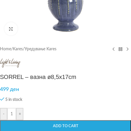
Click to enlarge
Home
/
Kares
/
Уредување Kares
SORREL – вазна ø8,5x17cm
499
ден
5 in stock
-
+
ADD TO CART