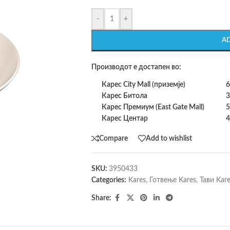
-
+
A
Производот е достапен во:
Карес City Mall (приземје)
6
Карес Битола
3
Карес Премиум (East Gate Mall)
5
Карес Центар
4
Compare
Add to wishlist
SKU:
3950433
Categories:
Kares
,
Готвење Kares
,
Тави Kar
Share: