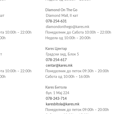
Diamond On The Go
кат
Diamond Mall, II кат
078-254-631
diamondonthego@kares.mk
та 10:00h – 22:00h
Понеделник до Сабота 10:00h – 22:00h
:00h
Недела од 10:00h – 20:00h
Kares Центар
ат
Градски ѕид, Блок 5
078-254-617
centar@kares.mk
та 10:00h – 22:00h
Понеделник до петок 09:30h – 20:00h
:00h
Сабота од 10:00h – 16:00h
Kares Битола
бул. 1 Мај 224
078-243-714
karesbitola@kares.mk
Понеделник до петок 09:00h – 20:00h