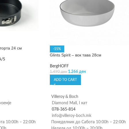
 торта 24 см
-15%
Glints Spirit – вок тава 28см
A/S
BergHOFF
1.266
ден
1.490
ден
ADD TO CART
Villeroy & Boch
риземје
Diamond Mall, I кат
078-365-814
info@villeroy-boch.mk
та 10:00h – 22:00h
Понеделник до Сабота 10:00h – 22:00h
:00h
Недела од 10:00h – 20:00h