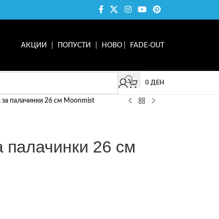
АКЦИИ
|
ПОПУСТИ
|
НОВО
|
FADE-OUT
0
ДЕН
а за палачинки 26 см Moonmist
а палачинки 26 см