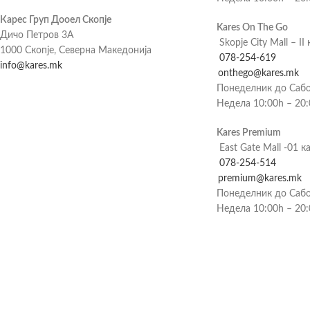
Карес Груп Дооел Скопје
Kares On The Go
Дичо Петров 3А
Skopje City Mall – II 
1000 Скопје, Северна Македонија
078-254-619
info@kares.mk
onthego@kares.mk
Понеделник до Сабо
Недела 10:00h – 20
Kares Premium
East Gate Mall -01 к
078-254-514
premium@kares.mk
Понеделник до Сабо
Недела 10:00h – 20