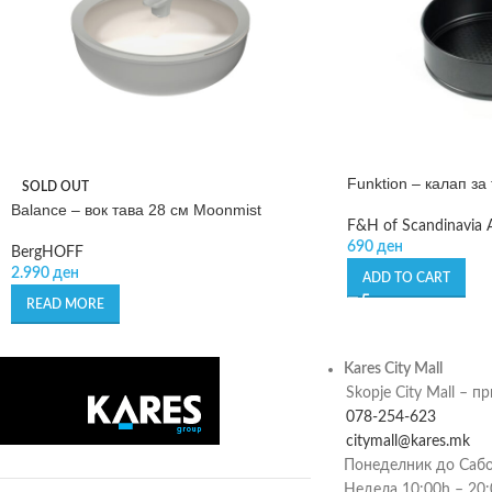
Funktion – калап за
SOLD OUT
Balance – вок тава 28 см Moonmist
F&H of Scandinavia 
690
ден
BergHOFF
2.990
ден
ADD TO CART
READ MORE
Kares City Mall
Skopje City Mall – п
078-254-623
citymall@kares.mk
Понеделник до Сабо
Недела 10:00h – 20