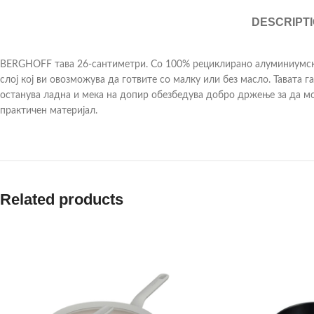
DESCRIPT
BERGHOFF тава 26-сантиметри. Со 100% рециклирано алуминиумско 
слој кој ви овозможува да готвите со малку или без масло. Тавата 
останува ладна и мека на допир обезбедува добро држење за да мож
практичен материјал.
Related products