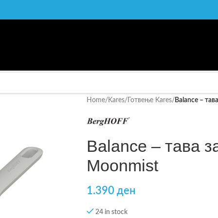
Home
/
Kares
/
Готвење Kares
/
Balance – тав
Balance – тава з
Moonmist
1.390
ден
24 in stock