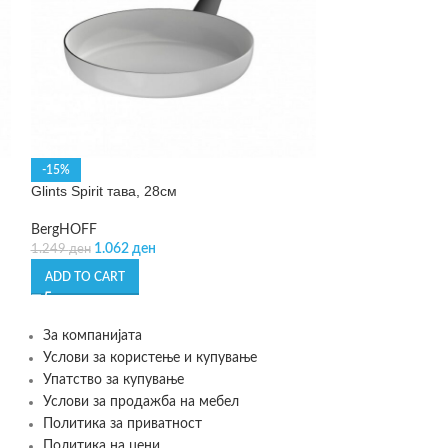
Graphite – вок т
-15%
Glints Spirit тава, 28см
BergHOFF
5.999
ден
BergHOFF
1.062
ден
1.249
ден
ADD TO CART
ADD TO CART
За компанијата
Услови за користење и купување
Упатство за купување
Услови за продажба на мебел
Политика за приватност
Политика на цени