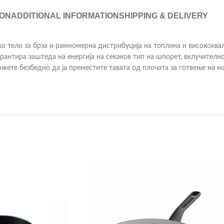
ION
ADDITIONAL INFORMATION
SHIPPING & DELIVERY
тело за брза и рамномерна дистрибуција на топлина и висококвал
гарантира заштеда на енергија на секаков тип на шпорет, вклучител
ете безбедно да ја преместите тавата од плочата за готвење на ма