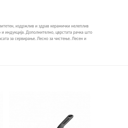
итетен, издржлив и здрав керамички нелеплив
но и индукција. Дополнително, цврстата рачка што
сата за сервирање. Лесно за чистење. Лесен и