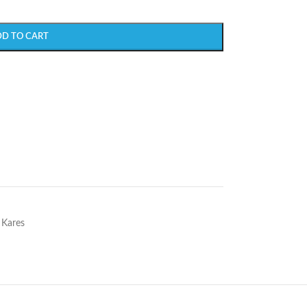
DD TO CART
Kares