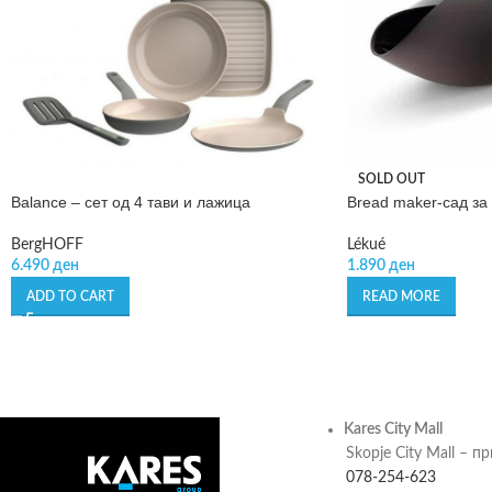
SOLD OUT
Balance – сет од 4 тави и лажица
Bread maker-сад за
BergHOFF
Lékué
6.490
ден
1.890
ден
ADD TO CART
READ MORE
Kares City Mall
Skopje City Mall – п
078-254-623