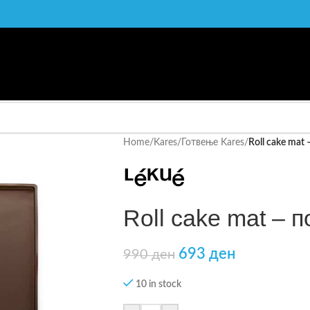
Home
/
Kares
/
Готвење Kares
/
Roll cake mat
Roll cake mat – 
693
ден
990
ден
10 in stock