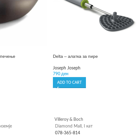
Delta – алатка за пире
 печење
Joseph Joseph
790
ден
ADD TO CART
Villeroy & Boch
риземје
Diamond Mall, I кат
078-365-814