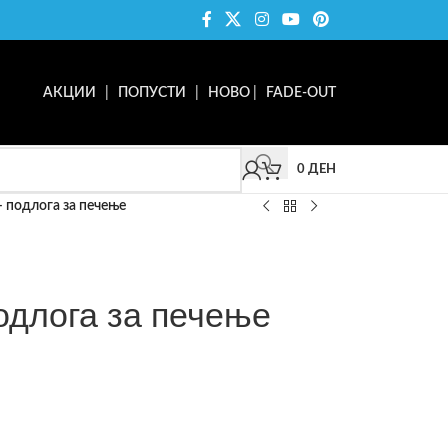
АКЦИИ
|
ПОПУСТИ
|
НОВО
|
FADE-OUT
0
ДЕН
 – подлога за печење
подлога за печење