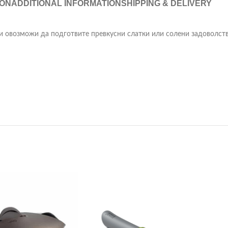
ION
ADDITIONAL INFORMATION
SHIPPING & DELIVERY
ви овозможи да подготвите превкусни слатки или солени задоволства