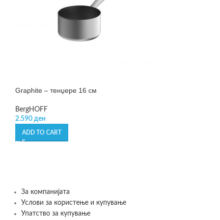
Non-spill baking
Graphite – тенџере 16 см
Lékué
799
ден
BergHOFF
2.590
ден
ADD TO CART
ADD TO CART
За компанијата
Услови за користење и купување
Упатство за купување