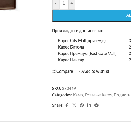
-
+
A
Производот е достапен во:
Карес City Mall (приземје)
3
Карес Битола
2
Карес Премиум (East Gate Mall)
3
Карес Центар
2
Compare
Add to wishlist
SKU:
880469
Categories:
Kares
,
Готвење Kares
,
Подлоги 
Share: