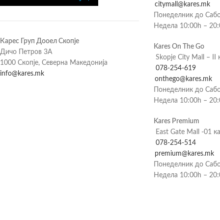
citymall@kares.mk
Понеделник до Сабо
Недела 10:00h – 20
Карес Груп Дооел Скопје
Kares On The Go
Дичо Петров 3А
Skopje City Mall – II 
1000 Скопје, Северна Македонија
078-254-619
info@kares.mk
onthego@kares.mk
Понеделник до Сабо
Недела 10:00h – 20
Kares Premium
East Gate Mall -01 к
078-254-514
premium@kares.mk
Понеделник до Сабо
Недела 10:00h – 20