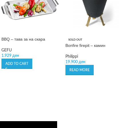
BBQ – тава за на скара
SOLD OUT
Bonfire firepit – камин
GEFU
1.929
ден
Philippi
19.900
ден
ADD TO CART
READ MORE