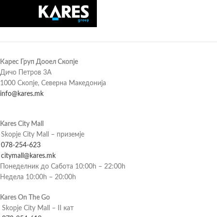
Карес Груп Дооел Скопје
Дичо Петров 3А
1000 Скопје, Северна Македонија
info@kares.mk
Kares City Mall
Skopje City Mall – приземје
078-254-623
citymall@kares.mk
Понеделник до Сабота 10:00h – 22:00h
Недела 10:00h – 20:00h
Kares On The Go
Skopje City Mall – II кат