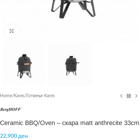
Click to enlarge
Home
/
Kares
/
Готвење Kares
Ceramic BBQ/Oven – скара matt anthrecite 33cm
22.900
ден