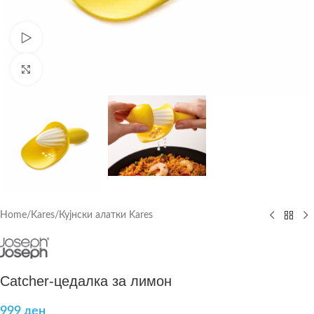
Watch video
Click to enlarge
Home
/
Kares
/
Кујнски алатки Kares
Catcher-цедалка за лимон
999
ден