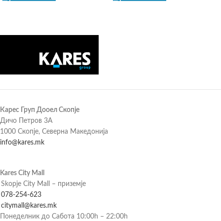
Карес Груп Дооел Скопје
Дичо Петров 3А
1000 Скопје, Северна Македонија
info@kares.mk
Kares City Mall
Skopje City Mall – приземје
078-254-623
citymall@kares.mk
Понеделник до Сабота 10:00h – 22:00h