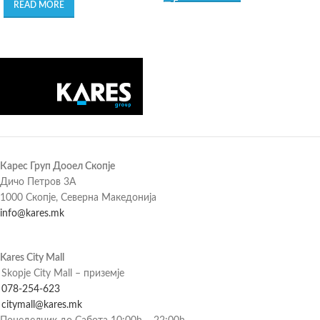
READ MORE
Карес Груп Дооел Скопје
Дичо Петров 3А
1000 Скопје, Северна Македонија
info@kares.mk
Kares City Mall
Skopje City Mall – приземје
078-254-623
citymall@kares.mk