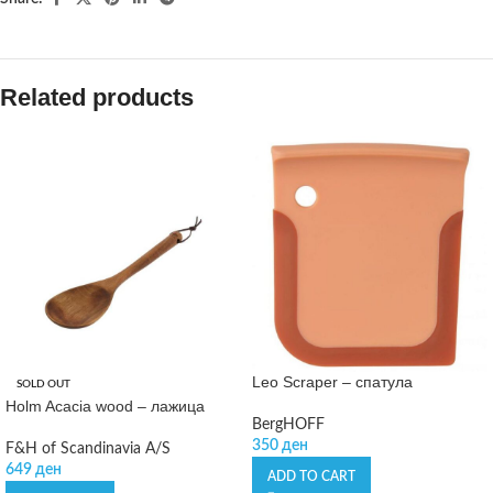
Related products
Leo Scraper – спатула
SOLD OUT
Holm Acacia wood – лажица
BergHOFF
350
ден
F&H of Scandinavia A/S
649
ден
ADD TO CART