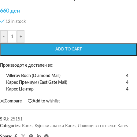
660
ден
12 in stock
-
+
ADD TO CART
Производот е достапен во:
Villeroy Boch (Diamond Mall)
4
Карес Премиум (East Gate Mall)
4
Карес Центар
4
Compare
Add to wishlist
SKU:
25151
Categories:
Kares
,
Кујнски алатки Kares
,
Лажици за готвење Kares
Share: