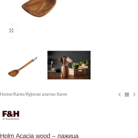
Click to enlarge
Home
/
Kares
/
Кујнски алатки Kares
Holm Acacia wood – лажица