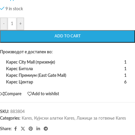
9 in stock
-
+
ADD TO CART
Производот е достапен во:
Карес City Mall (приземје)
1
Карес Битола
1
Карес Премиум (East Gate Mall)
1
Карес Центар
6
Compare
Add to wishlist
SKU:
883804
Categories:
Kares
,
Кујнски алатки Kares
,
Лажици за готвење Kares
Share: