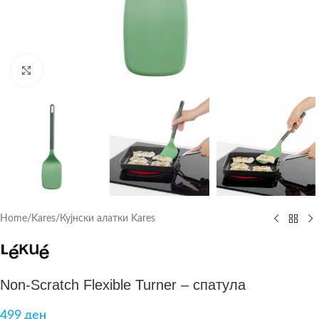
Click to enlarge
Home
/
Kares
/
Кујнски алатки Kares
Non-Scratch Flexible Turner – спатула
499
ден