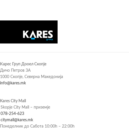
Карес Груп Дооел Скопје
Дичо Петров 3А
1000 Скопје, Северна Македонија
info@kares.mk
Kares City Mall
Skopje City Mall – приземје
078-254-623
citymall@kares.mk
Понеделник до Сабота 10:00h – 22:00h