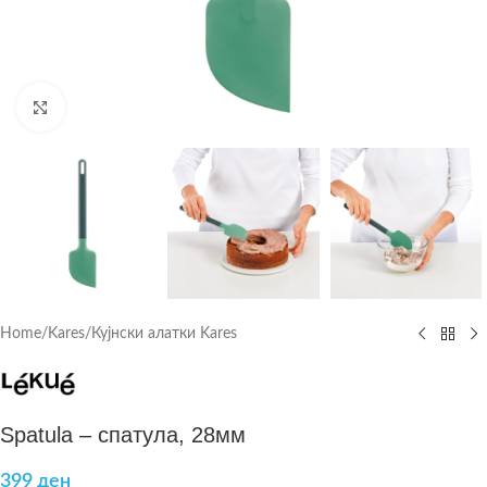
Click to enlarge
Home
/
Kares
/
Кујнски алатки Kares
Spatula – спатула, 28мм
399
ден