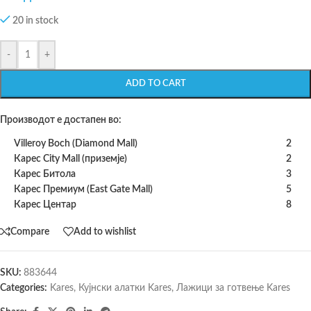
20 in stock
-
+
ADD TO CART
Производот е достапен во:
Villeroy Boch (Diamond Mall)
2
Карес City Mall (приземје)
2
Карес Битола
3
Карес Премиум (East Gate Mall)
5
Карес Центар
8
Compare
Add to wishlist
SKU:
883644
Categories:
Kares
,
Кујнски алатки Kares
,
Лажици за готвење Kares