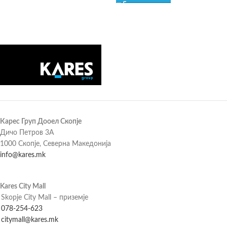
Карес Груп Дооел Скопје
Дичо Петров 3А
1000 Скопје, Северна Македонија
info@kares.mk
Kares City Mall
Skopje City Mall – приземје
078-254-623
citymall@kares.mk