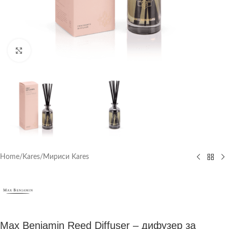
Click to enlarge
Home
/
Kares
/
Мириси Kares
Max Benjamin Reed Diffuser – дифузер за