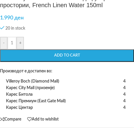
простории, French Linen Water 150ml
1.990
ден
20 in stock
-
+
ADD TO CART
Производот е достапен во:
Villeroy Boch (Diamond Mall)
4
Карес City Mall (приземје)
4
Карес Битола
4
Карес Премиум (East Gate Mall)
4
Карес Центар
4
Compare
Add to wishlist