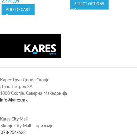
2.390
ден
SELECT OPTIONS
ADD TO CART
Карес Груп Дооел Скопје
Дичо Петров 3А
1000 Скопје, Северна Македонија
info@kares.mk
Kares City Mall
Skopje City Mall – приземје
078-254-623