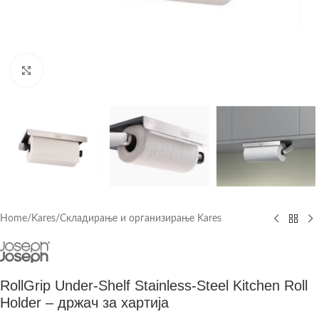
Click to enlarge
Home
/
Kares
/
Складирање и организирање Kares
RollGrip Under-Shelf Stainless-Steel Kitchen Roll
Holder – држач за хартија