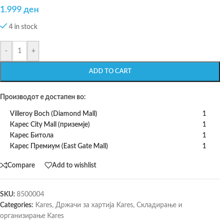
1.999
ден
4 in stock
-
+
ADD TO CART
Производот е достапен во:
Villeroy Boch (Diamond Mall)
1
Карес City Mall (приземје)
1
Карес Битола
1
Карес Премиум (East Gate Mall)
1
Compare
Add to wishlist
SKU:
8500004
Categories:
Kares
,
Држачи за хартија Kares
,
Складирање и
организирање Kares