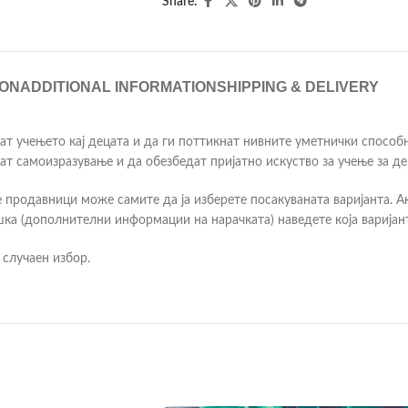
Share:
ION
ADDITIONAL INFORMATION
SHIPPING & DELIVERY
ат учењето кај децата и да ги поттикнат нивните уметнички способ
т самоизразување и да обезбедат пријатно искуство за учење за де
 продавници може самите да ја изберете посакуваната варијанта. Ак
ка (дополнителни информации на нарачката) наведете која варијант
 случаен избор.