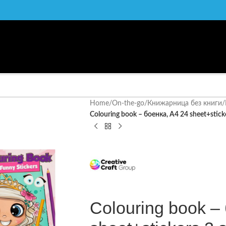
Home
/
On-the-go
/
Книжарница без книги
/
Colouring book – боенка, A4 24 sheet+stick
Colouring book –