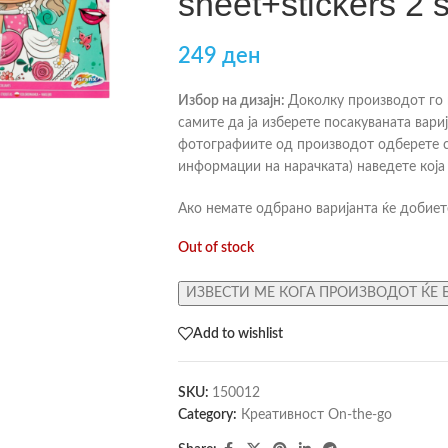
sheet+stickers 2 
249
ден
Избор на дизајн:
Доколку производот го 
самите да ја изберете посакуваната вариј
фотографиите од производот одберете с
информации на нарачката) наведете која 
Ако немате одбрано варијанта ќе добиет
Out of stock
ИЗВЕСТИ МЕ КОГА ПРОИЗВОДОТ ЌЕ 
Add to wishlist
SKU:
150012
Category:
Креативност On-the-go