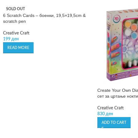
SOLD OUT
6 Scratch Cards – боенки, 19,5×19,5cm &
scratch pen
Creative Craft
199
ден
READ MORE
Create Your Own Dia
сет за цртање нокти
Creative Craft
830
ден
ADD TO CART