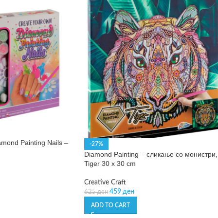
mond Painting Nails –
-27%
Diamond Painting – сликање со монистри,
Tiger 30 x 30 cm
Creative Craft
459
ден
625
ден
ADD TO CART