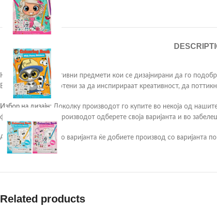
DESCRIPT
Креативни и едукативни предмети кои се дизајнирани да го подобр
Внимателно изработени за да инспирираат креативност, да поттикна
Избор на дизајн:
Доколку производот го купите во некоја од нашите
фотографиите од производот одберете своја варијанта и во забелеш
Ако немате одбрано варијанта ќе добиете производ со варијанта по
Related products