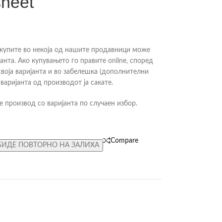
sheet
купите во некоја од нашите продавници може
анта. Ако купувањето го правите online, според
воја варијанта и во забелешка (дополнителни
варијанта од производот ја сакате.
е производ со варијанта по случаен избор.
Compare
БИДЕ ПОВТОРНО НА ЗАЛИХА