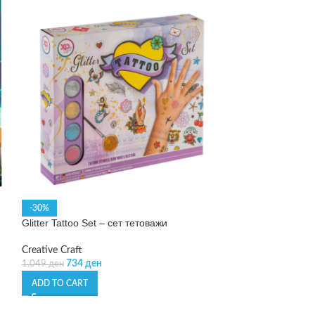
-30%
-30%
Glitter Tattoo Set – сет тетоважи
Magical Fantasy 
stickers – книга 
Creative Craft
734
ден
Creative Craft
1.049
ден
322
ден
460
ден
ADD TO CART
ADD TO CART