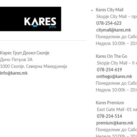
Kares City Mall
Skopje City Mall – п
078-254-623
citymall@kares.mk
Понеделник до Сабо
Недела 10:00h – 20
Карес Груп Дооел Скопје
Kares On The Go
Дичо Петров 3А
Skopje City Mall – II 
1000 Скопје, Северна Македонија
078-254-619
info@kares.mk
onthego@kares.mk
Понеделник до Сабо
Недела 10:00h – 20
Kares Premium
East Gate Mall -01 к
078-254-514
premium@kares.mk
Понеделник до Сабо
Недела 10:00h – 20