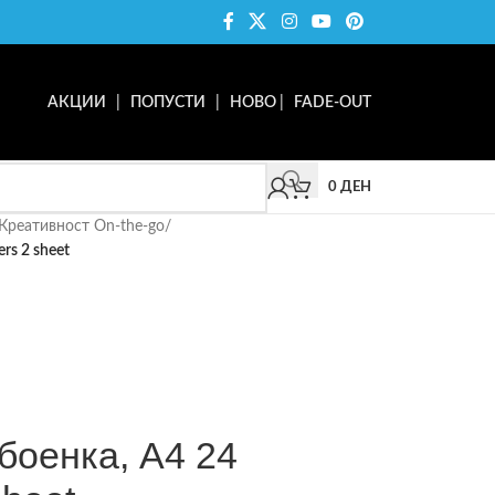
АКЦИИ
|
ПОПУСТИ
|
НОВО
|
FADE-OUT
0
ДЕН
Креативност On-the-go
/
ers 2 sheet
 боенка, A4 24