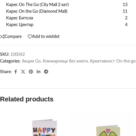
Карес On The Go (City Mall 2 кат)
13
Карес On the Go (Diamond Mall)
11
Карес Битола
2
Карес Центар
4
Compare
Add to wishlist
SKU:
100042
Categories:
Акции Go
,
Книжарница без книги
,
Креативност On-the-go
Share:
Related products