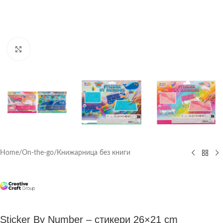
Click to enlarge
Home
/
On-the-go
/
Книжарница без книги
Sticker By Number – стикери 26×21 cm