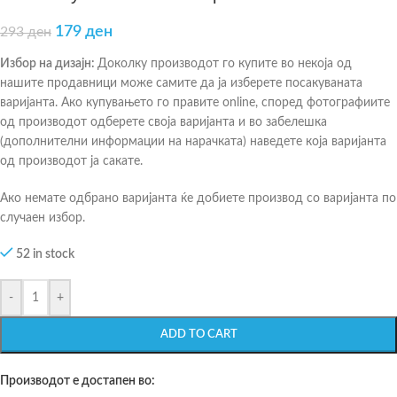
179
ден
293
ден
Избор на дизајн:
Доколку производот го купите во некоја од
нашите продавници може самите да ја изберете посакуваната
варијанта. Ако купувањето го правите online, според фотографиите
од производот одберете своја варијанта и во забелешка
(дополнителни информации на нарачката) наведете која варијанта
од производот ја сакате.
Ако немате одбрано варијанта ќе добиете производ со варијанта по
случаен избор.
52 in stock
-
+
ADD TO CART
Производот е достапен во: