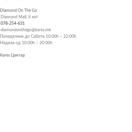
Diamond On The Go
Diamond Mall, II кат
078-254-631
diamondonthego@kares.mk
Понеделник до Сабота 10:00h – 22:00h
Недела од 10:00h – 20:00h
Kares Центар
Градски ѕид, Блок 5
078-254-617
centar@kares.mk
Понеделник до петок 09:30h – 20:00h
Сабота од 10:00h – 16:00h
Kares Битола
бул. 1 Мај 224
078-243-714
karesbitola@kares.mk
Понеделник до петок 09:00h – 20:00h