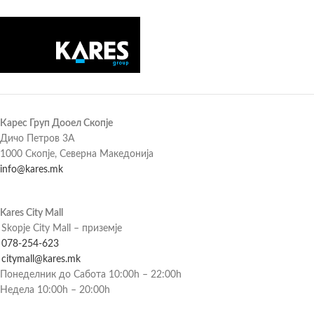
Карес Груп Дооел Скопје
Дичо Петров 3А
1000 Скопје, Северна Македонија
info@kares.mk
Kares City Mall
Skopje City Mall – приземје
078-254-623
citymall@kares.mk
Понеделник до Сабота 10:00h – 22:00h
Недела 10:00h – 20:00h