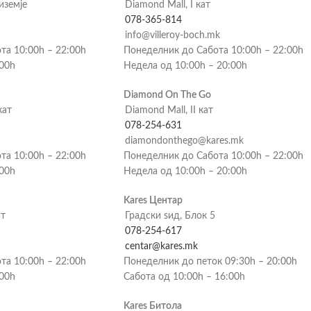
риземје
Diamond Mall, I кат
078-365-814
info@villeroy-boch.mk
та 10:00h – 22:00h
Понеделник до Сабота 10:00h – 22:00h
:00h
Недела од 10:00h – 20:00h
Diamond On The Go
кат
Diamond Mall, II кат
078-254-631
diamondonthego@kares.mk
та 10:00h – 22:00h
Понеделник до Сабота 10:00h – 22:00h
:00h
Недела од 10:00h – 20:00h
Kares Центар
ат
Градски ѕид, Блок 5
078-254-617
centar@kares.mk
та 10:00h – 22:00h
Понеделник до петок 09:30h – 20:00h
:00h
Сабота од 10:00h – 16:00h
Kares Битола