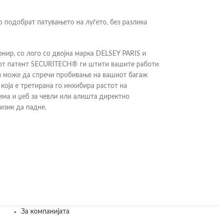
го подобрат патувањето на луѓето, без разлика
нир, со лого со двојна марка DELSEY PARIS и
иот патент SECURITECH® ги штити вашите работи
 и може да спречи пробивање на вашиот багаж
која е третирана го инхибира растот на
 има и џеб за чевли или алишта директно
изик да падне.
За компанијата