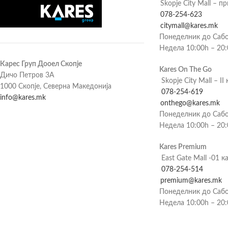
Skopje City Mall – п
078-254-623
citymall@kares.mk
Понеделник до Сабо
Недела 10:00h – 20
Карес Груп Дооел Скопје
Kares On The Go
Дичо Петров 3А
Skopje City Mall – II 
1000 Скопје, Северна Македонија
078-254-619
info@kares.mk
onthego@kares.mk
Понеделник до Сабо
Недела 10:00h – 20
Kares Premium
East Gate Mall -01 к
078-254-514
premium@kares.mk
Понеделник до Сабо
Недела 10:00h – 20