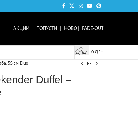
АКЦИИ
|
ПОПУСТИ
|
НОВО
|
FADE-OUT
0
ДЕН
рба, 55 см Blue
kender Duffel –
e