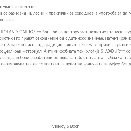
патувањето полесно.
ои се разновидни, лесни и практични за секојдневна употреба за да 
пешачат.
а ROLAND-GARROS со бои кои го повторуваат познатиот тениски тур
истики го прават секојдневие од суштинско значење. Патентиран
ање е 3 пати посилен од традиционалниот систем за прицврстување
 рециклиран материјал! Антимикробната технологија SILVADUR™* со 
 со два џебови изработени од пена за таблет и лаптоп. Оваа чанта
овозможува таа да се постави на врвот на количката за куфер без р
Villeroy & Boch