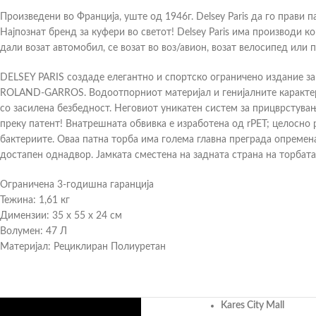
Произведени во Франција, уште од 1946г. Delsey Paris да го прави 
Најпознат бренд за куфери во светот! Delsey Paris има производи к
дали возат автомобил, се возат во воз/авион, возат велосипед или 
DELSEY PARIS создаде елегантно и спортско ограничено издание з
ROLAND-GARROS. Водоотпорниот материјал и генијалните карактер
со засилена безбедност. Неговиот уникатен систем за прицврстув
преку патент! Внатрешната обвивка е изработена од rPET; целосно
бактериите. Оваа патна торба има голема главна преграда опремена
достапен однадвор. Јамката сместена на задната страна на торбата 
Ограничена 3-годишна гаранција
Тежина: 1,61 кг
Димензии: 35 x 55 x 24 см
Волумен: 47 Л
Материјал: Рециклиран Полиуретан
Kares City Mall