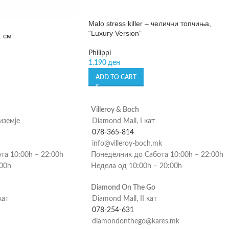
Malo stress killer – челични топчиња,
“Luxury Version”
1 см
Philippi
1.190
ден
ADD TO CART
Villeroy & Boch
риземје
Diamond Mall, I кат
078-365-814
info@villeroy-boch.mk
та 10:00h – 22:00h
Понеделник до Сабота 10:00h – 22:00h
:00h
Недела од 10:00h – 20:00h
Diamond On The Go
кат
Diamond Mall, II кат
078-254-631
diamondonthego@kares.mk