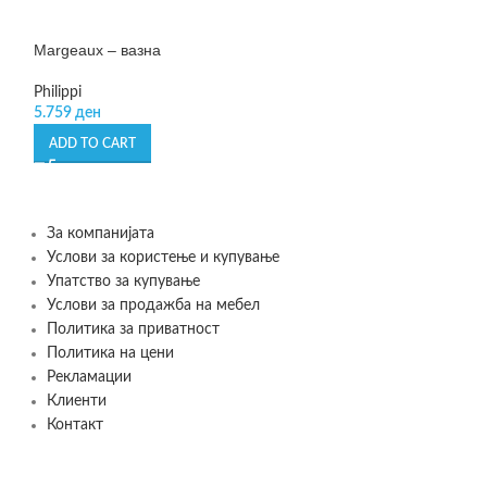
Margeaux – вазна
Novara – вазна
Philippi
Leonardo
5.759
ден
1.480
ден
–
2.18
ADD TO CART
SELECT OPTIONS
За компанијата
Услови за користење и купување
Упатство за купување
Услови за продажба на мебел
Политика за приватност
Политика на цени
Рекламации
Клиенти
Контакт