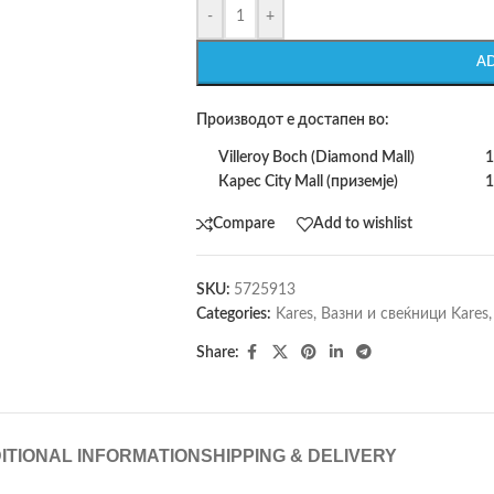
-
+
A
Производот е достапен во:
Villeroy Boch (Diamond Mall)
1
Карес City Mall (приземје)
1
Compare
Add to wishlist
SKU:
5725913
Categories:
Kares
,
Вазни и свеќници Kares
,
Share:
ITIONAL INFORMATION
SHIPPING & DELIVERY