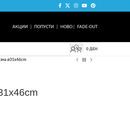
АКЦИИ
|
ПОПУСТИ
|
НОВО
|
FADE-OUT
0
ДЕН
азна ø31x46cm
ø31x46cm