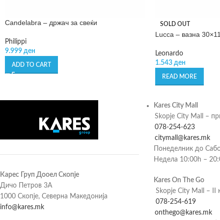
Candelabra – држач за свеќи
SOLD OUT
Lucca – вазна 30×1
Philippi
9.999
ден
Leonardo
1.543
ден
ADD TO CART
READ MORE
Kares City Mall
Skopje City Mall – п
078-254-623
citymall@kares.mk
Понеделник до Сабо
Недела 10:00h – 20
Карес Груп Дооел Скопје
Kares On The Go
Дичо Петров 3А
Skopje City Mall – II 
1000 Скопје, Северна Македонија
078-254-619
info@kares.mk
onthego@kares.mk