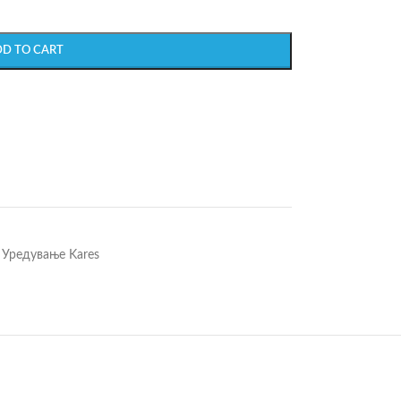
DD TO CART
Уредување Kares