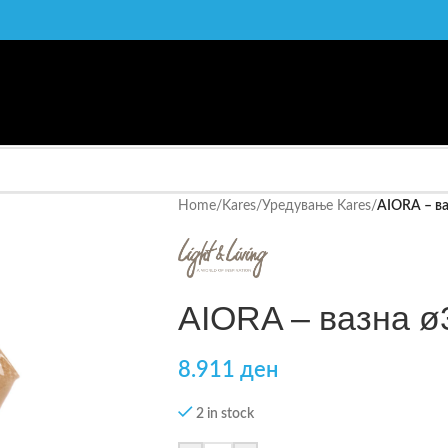
Home
/
Kares
/
Уредување Kares
/
AIORA – в
AIORA – вазна 
8.911
ден
2 in stock