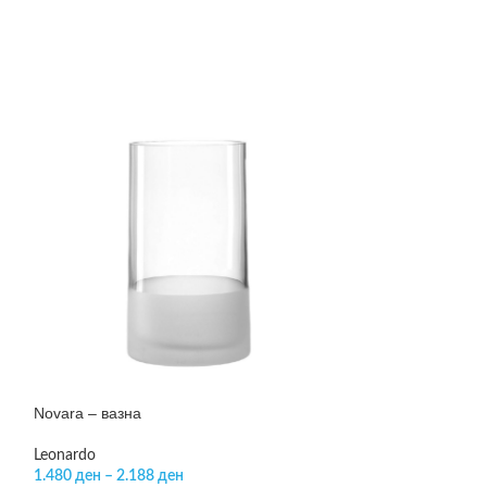
Omega – вазна
Philippi
Novara – вазна
7.999
ден
ADD TO CART
Leonardo
1.480
ден
–
2.188
ден