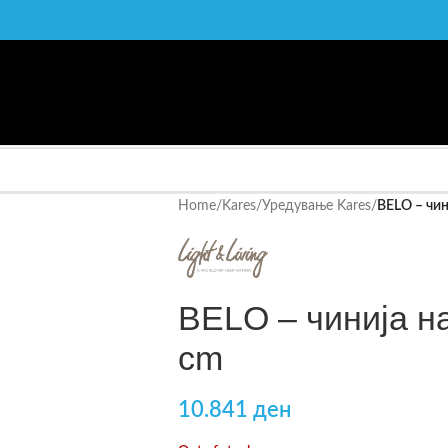
Home
/
Kares
/
Уредување Kares
/
BELO – чин
BELO – чинија н
cm
10.841
ден