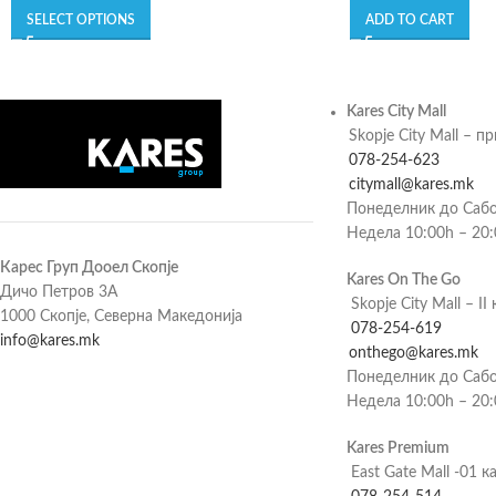
SELECT OPTIONS
ADD TO CART
Kares City Mall
Skopje City Mall – п
078-254-623
citymall@kares.mk
Понеделник до Сабо
Недела 10:00h – 20
Карес Груп Дооел Скопје
Kares On The Go
Дичо Петров 3А
Skopje City Mall – II 
1000 Скопје, Северна Македонија
078-254-619
info@kares.mk
onthego@kares.mk
Понеделник до Сабо
Недела 10:00h – 20
Kares Premium
East Gate Mall -01 к