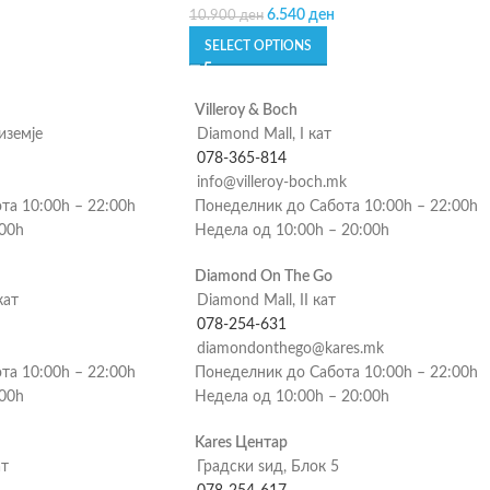
6.540
ден
10.900
ден
SELECT OPTIONS
Villeroy & Boch
риземје
Diamond Mall, I кат
078-365-814
info@villeroy-boch.mk
та 10:00h – 22:00h
Понеделник до Сабота 10:00h – 22:00h
:00h
Недела од 10:00h – 20:00h
Diamond On The Go
кат
Diamond Mall, II кат
078-254-631
diamondonthego@kares.mk
та 10:00h – 22:00h
Понеделник до Сабота 10:00h – 22:00h
:00h
Недела од 10:00h – 20:00h
Kares Центар
ат
Градски ѕид, Блок 5