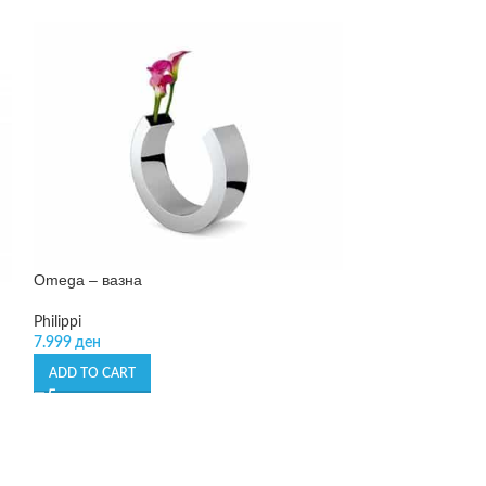
Omega – вазна
Philippi
7.999
ден
-20%
Poesia – вазна
ADD TO CART
Leonardo
1.699
ден
–
2.02
SELECT OPTIONS