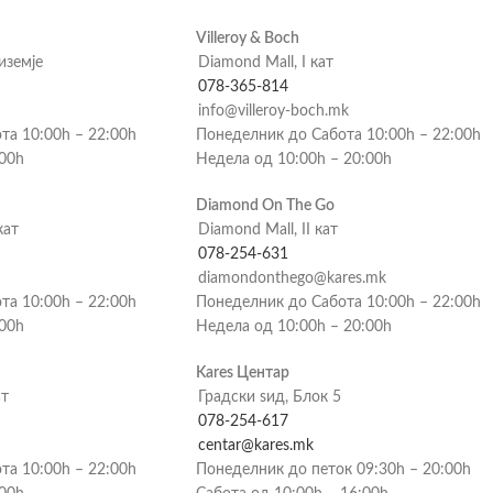
Villeroy & Boch
риземје
Diamond Mall, I кат
078-365-814
info@villeroy-boch.mk
та 10:00h – 22:00h
Понеделник до Сабота 10:00h – 22:00h
:00h
Недела од 10:00h – 20:00h
Diamond On The Go
кат
Diamond Mall, II кат
078-254-631
diamondonthego@kares.mk
та 10:00h – 22:00h
Понеделник до Сабота 10:00h – 22:00h
:00h
Недела од 10:00h – 20:00h
Kares Центар
ат
Градски ѕид, Блок 5
078-254-617
centar@kares.mk
та 10:00h – 22:00h
Понеделник до петок 09:30h – 20:00h