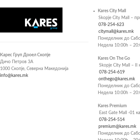
Kares City Mall
Skopje City Mall – п
078-254-623
citymall@kares.mk
Понеделник до Сабо
Недела 10:00h – 20
Карес Груп Дооел Скопје
Kares On The Go
Дичо Петров 3А
Skopje City Mall – II 
1000 Скопје, Северна Македонија
078-254-619
info@kares.mk
onthego@kares.mk
Понеделник до Сабо
Недела 10:00h – 20
Kares Premium
East Gate Mall -01 к
078-254-514
premium@kares.mk
Понеделник до Сабо