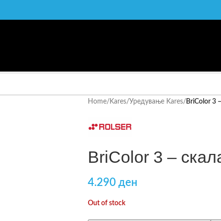
Home
/
Kares
/
Уредување Kares
/
BriColor 3 
BriColor 3 – скал
4.290
ден
Out of stock