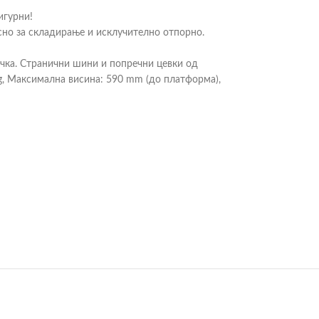
игурни!
есно за складирање и исклучително отпорно.
точка. Странични шини и попречни цевки од
g, Максимална висина: 590 mm (до платформа),