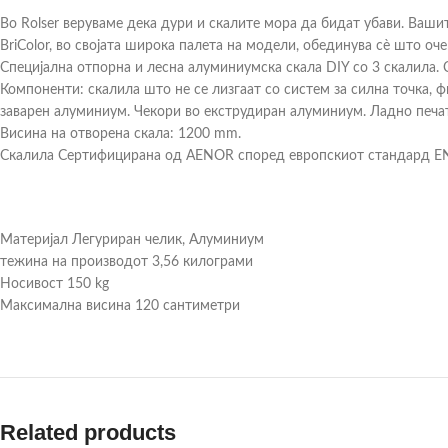
Во Rolser веруваме дека дури и скалите мора да бидат убави. Вашит
BriColor, во својата широка палета на модели, обединува сè што о
Специјална отпорна и лесна алуминиумска скала DIY со 3 скалила. 
Компоненти: скалила што не се лизгаат со систем за силна точка, 
заварен алуминиум. Чекори во екструдиран алуминиум. Ладно печа
Висина на отворена скала: 1200 mm.
Скалила Сертифицирана од AENOR според европскиот стандард EN-
Материјал Легуриран челик, Алуминиум
тежина на производот 3,56 килограми
Носивост 150 kg
Максимална висина 120 сантиметри
Related products