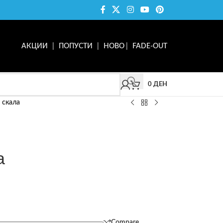
АКЦИИ
|
ПОПУСТИ
|
НОВО
|
FADE-OUT
0
ДЕН
– скала
а
Compare