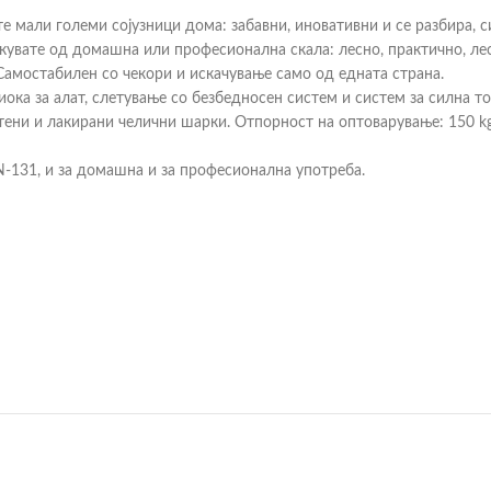
е мали големи сојузници дома: забавни, иновативни и се разбира, с
чекувате од домашна или професионална скала: лесно, практично, л
Самостабилен со чекори и искачување само од едната страна.
фиока за алат, слетување со безбедносен систем и систем за силна 
тени и лакирани челични шарки. Отпорност на оптоварување: 150 k
131, и за домашна и за професионална употреба.