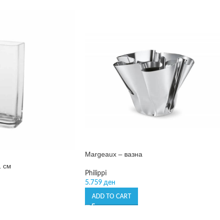
Margeaux – вазна
1 см
Philippi
5.759
ден
ADD TO CART