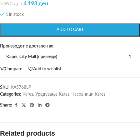
4.193
ден
5.990
ден
1 in stock
ADD TO CART
Производот е достапен во:
Карес City Mall (приземје)
1
Compare
Add to wishlist
SKU:
KA5768LP
Categories:
Kares
,
Уредување Kares
,
Часовници Kares
Share:
Related products