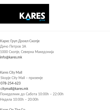
Карес Груп Дооел Скопје
Дичо Петров 3А
1000 Скопје, Северна Македонија
info@kares.mk
Kares City Mall
Skopje City Mall – приземје
078-254-623
citymall@kares.mk
Понеделник до Сабота 10:00h – 22:00h
Недела 10:00h – 20:00h