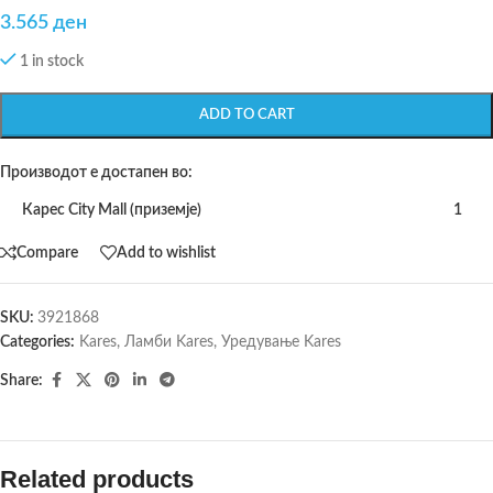
3.565
ден
1 in stock
ADD TO CART
Производот е достапен во:
Карес City Mall (приземје)
1
Compare
Add to wishlist
SKU:
3921868
Categories:
Kares
,
Ламби Kares
,
Уредување Kares
Share:
Related products