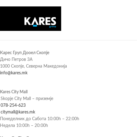
Карес Груп Дооел Скопје
Дичо Петров 3А
1000 Скопје, Северна Македонија
info@kares.mk
Kares City Mall
Skopje City Mall – приземје
078-254-623
citymall@kares.mk
Понеделник до Сабота 10:00h – 22:00h
Недела 10:00h – 20:00h