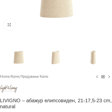
Click to enlarge
Home
/
Kares
/
Уредување Kares
LIVIGNO – абажур елипсовиден, 21-17,5-23 cm,
natural