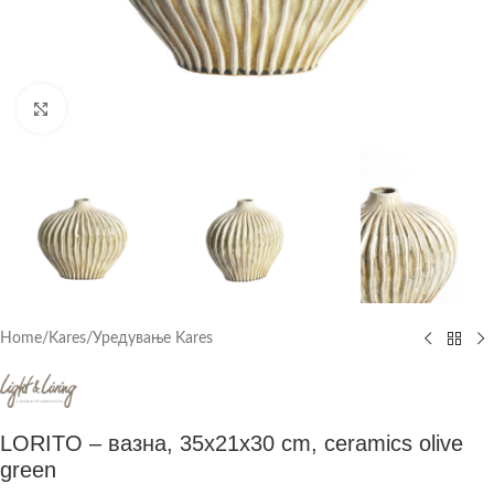
Click to enlarge
Home
/
Kares
/
Уредување Kares
LORITO – вазна, 35x21x30 cm, ceramics olive
green