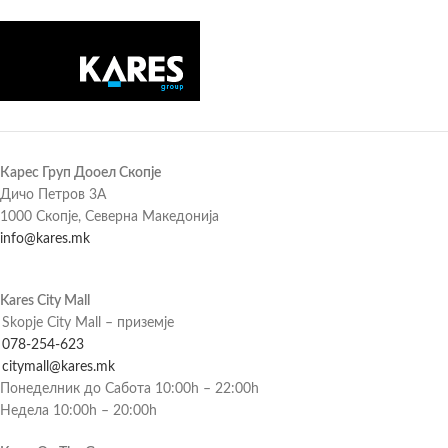
Карес Груп Дооел Скопје
Дичо Петров 3А
1000 Скопје, Северна Македонија
info@kares.mk
Kares City Mall
Skopje City Mall – приземје
078-254-623
citymall@kares.mk
Понеделник до Сабота 10:00h – 22:00h
Недела 10:00h – 20:00h