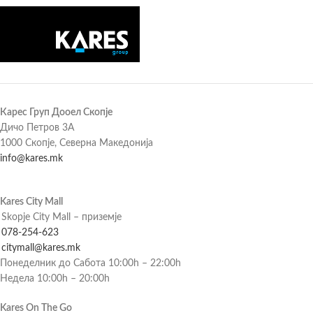
Карес Груп Дооел Скопје
Дичо Петров 3А
1000 Скопје, Северна Македонија
info@kares.mk
Kares City Mall
Skopje City Mall – приземје
078-254-623
citymall@kares.mk
Понеделник до Сабота 10:00h – 22:00h
Недела 10:00h – 20:00h
Kares On The Go