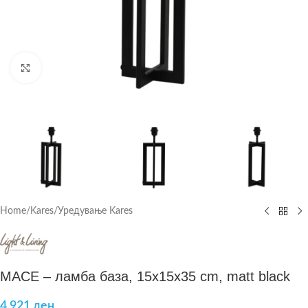
Click to enlarge
Home
/
Kares
/
Уредување Kares
MACE – ламба база, 15x15x35 cm, matt black
4.921
ден