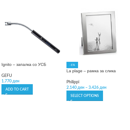
Ignito – запалка со УСБ
-1%
La plage – рамка за слика
GEFU
1.770
ден
Philippi
2.140
ден
–
3.426
ден
ADD TO CART
SELECT OPTIONS