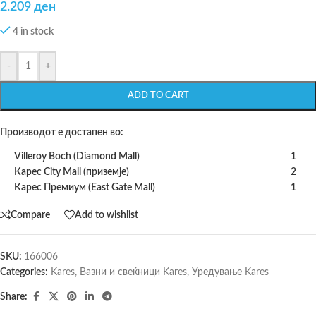
2.209
ден
4 in stock
-
+
ADD TO CART
Производот е достапен во:
Villeroy Boch (Diamond Mall)
1
Карес City Mall (приземје)
2
Карес Премиум (East Gate Mall)
1
Compare
Add to wishlist
SKU:
166006
Categories:
Kares
,
Вазни и свеќници Kares
,
Уредување Kares
Share: