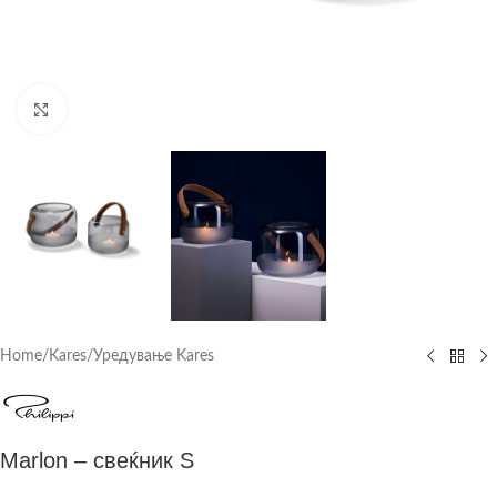
Click to enlarge
Home
/
Kares
/
Уредување Kares
Marlon – свеќник S