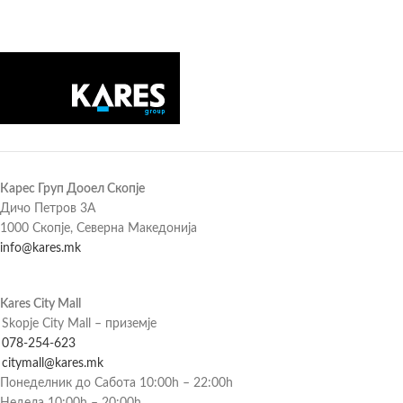
Карес Груп Дооел Скопје
Дичо Петров 3А
1000 Скопје, Северна Македонија
info@kares.mk
Kares City Mall
Skopje City Mall – приземје
078-254-623
citymall@kares.mk
Понеделник до Сабота 10:00h – 22:00h