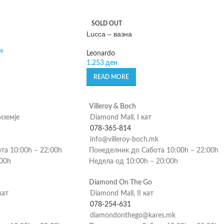
SOLD OUT
Lucca – вазна
н
Leonardo
1.253
ден
READ MORE
Villeroy & Boch
риземје
Diamond Mall, I кат
078-365-814
info@villeroy-boch.mk
та 10:00h – 22:00h
Понеделник до Сабота 10:00h – 22:00h
:00h
Недела од 10:00h – 20:00h
Diamond On The Go
кат
Diamond Mall, II кат
078-254-631
diamondonthego@kares.mk