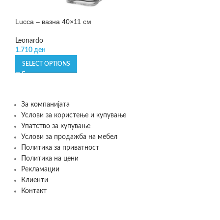
Lucca – вазна 40×11 см
Malo stress kille
“Luxury Version”
Leonardo
1.710
ден
Philippi
1.190
ден
SELECT OPTIONS
ADD TO CART
За компанијата
Услови за користење и купување
Упатство за купување
Услови за продажба на мебел
Политика за приватност
Политика на цени
Рекламации
Клиенти
Контакт