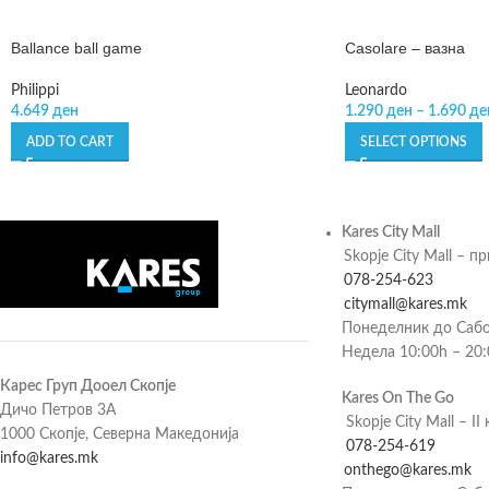
Ballance ball game
Casolare – вазна
Philippi
Leonardo
4.649
ден
1.290
ден
–
1.690
де
ADD TO CART
SELECT OPTIONS
Kares City Mall
Skopje City Mall – п
078-254-623
citymall@kares.mk
Понеделник до Сабо
Недела 10:00h – 20
Карес Груп Дооел Скопје
Kares On The Go
Дичо Петров 3А
Skopje City Mall – II 
1000 Скопје, Северна Македонија
078-254-619
info@kares.mk
onthego@kares.mk