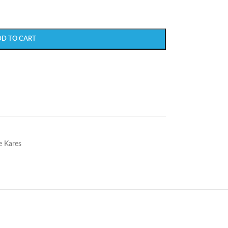
DD TO CART
 Kares