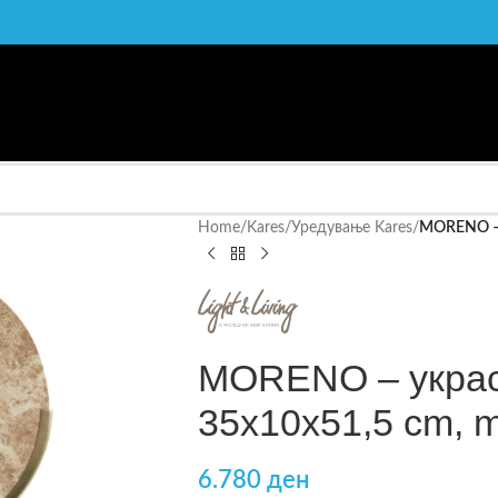
Home
/
Kares
/
Уредување Kares
/
MORENO – у
MORENO – украс 
35x10x51,5 cm, m
6.780
ден