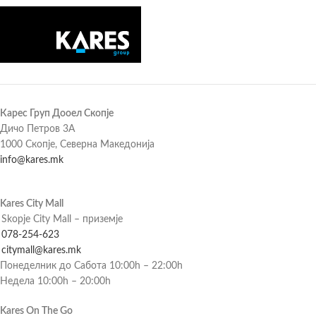
Карес Груп Дооел Скопје
Дичо Петров 3А
1000 Скопје, Северна Македонија
info@kares.mk
Kares City Mall
Skopje City Mall – приземје
078-254-623
citymall@kares.mk
Понеделник до Сабота 10:00h – 22:00h
Недела 10:00h – 20:00h
Kares On The Go