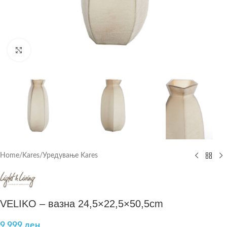
Click to enlarge
Home
/
Kares
/
Уредување Kares
VELIKO – вазна 24,5×22,5×50,5cm
9.999
ден