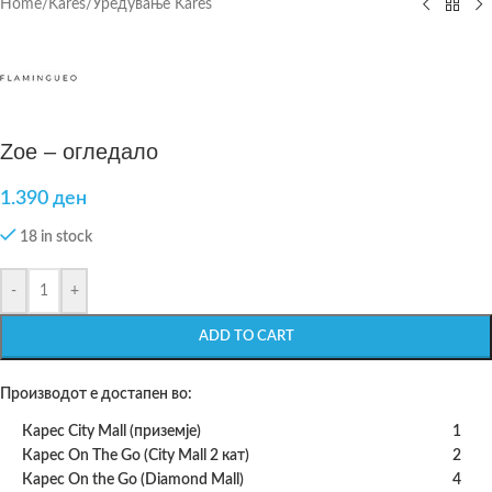
Home
/
Kares
/
Уредување Kares
Zoe – огледало
1.390
ден
18 in stock
-
+
ADD TO CART
Производот е достапен во:
Карес City Mall (приземје)
1
Карес On The Go (City Mall 2 кат)
2
Карес On the Go (Diamond Mall)
4