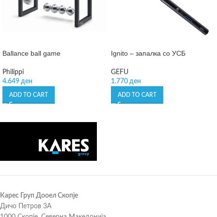
Ballance ball game
Ignito – запалка со УСБ
Philippi
GEFU
4.649
ден
1.770
ден
ADD TO CART
ADD TO CART
Карес Груп Дооел Скопје
Дичо Петров 3А