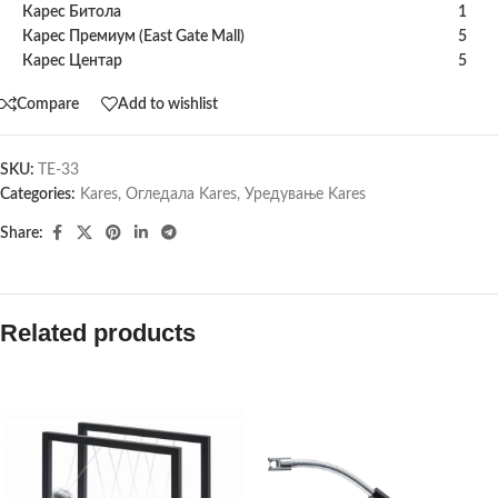
Карес Битола
1
Карес Премиум (East Gate Mall)
5
Карес Центар
5
Compare
Add to wishlist
SKU:
TE-33
Categories:
Kares
,
Огледала Kares
,
Уредување Kares
Share:
Related products