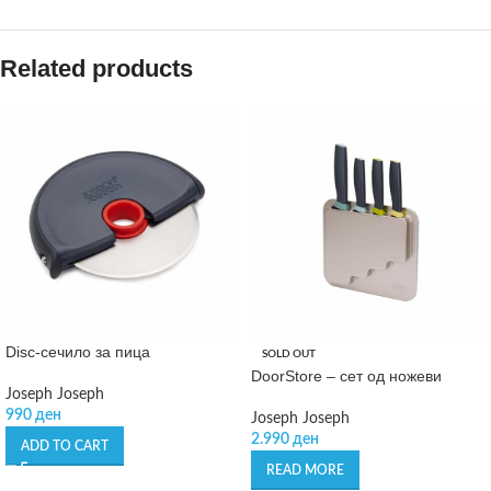
Related products
Disc-сечило за пица
SOLD OUT
DoorStore – сет од ножеви
Joseph Joseph
990
ден
Joseph Joseph
2.990
ден
ADD TO CART
READ MORE