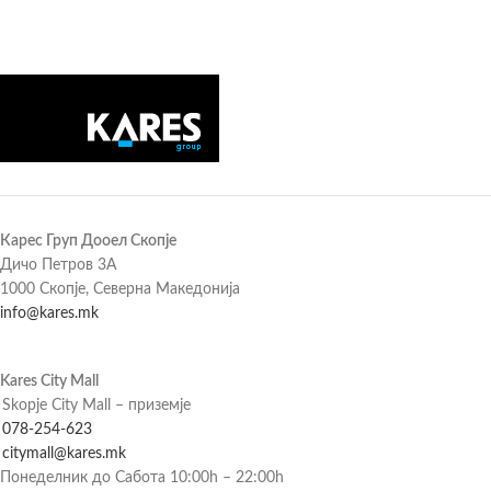
Карес Груп Дооел Скопје
Дичо Петров 3А
1000 Скопје, Северна Македонија
info@kares.mk
Kares City Mall
Skopje City Mall – приземје
078-254-623
citymall@kares.mk
Понеделник до Сабота 10:00h – 22:00h