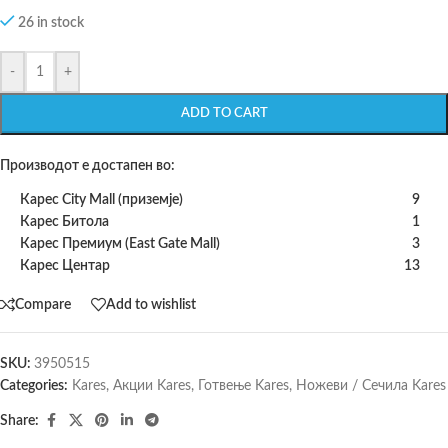
26 in stock
-
+
ADD TO CART
Производот е достапен во:
Карес City Mall (приземје)
9
Карес Битола
1
Карес Премиум (East Gate Mall)
3
Карес Центар
13
Compare
Add to wishlist
SKU:
3950515
Categories:
Kares
,
Акции Kares
,
Готвење Kares
,
Ножеви / Сечила Kares
Share: