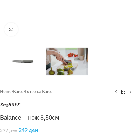
Click to enlarge
Home
/
Kares
/
Готвење Kares
Balance – нож 8,50см
249
ден
399
ден