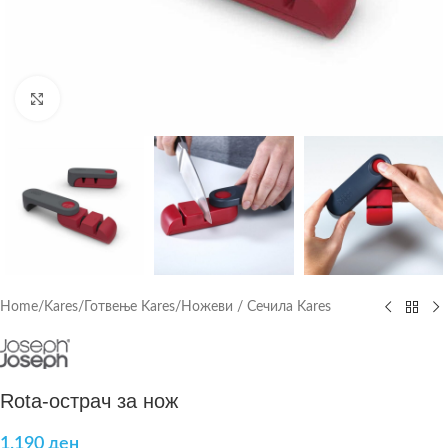
Click to enlarge
Home
/
Kares
/
Готвење Kares
/
Ножеви / Сечила Kares
Rota-острач за нож
1.190
ден