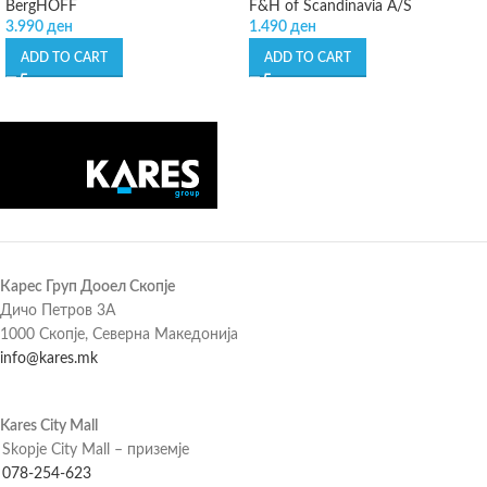
BergHOFF
F&H of Scandinavia A/S
3.990
ден
1.490
ден
ADD TO CART
ADD TO CART
Карес Груп Дооел Скопје
Дичо Петров 3А
1000 Скопје, Северна Македонија
info@kares.mk
Kares City Mall
Skopje City Mall – приземје
078-254-623