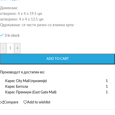
Димензии:
отворено: 4 x 4 x 19.5 цм
затворено: 4 x 4 x 12.5 цм
Одржување: се чисти рачно со влажна крпа
3 in stock
-
+
ADD TO CART
Производот е достапен во:
Карес City Mall (приземје)
1
Карес Битола
1
Карес Премиум (East Gate Mall)
1
Compare
Add to wishlist