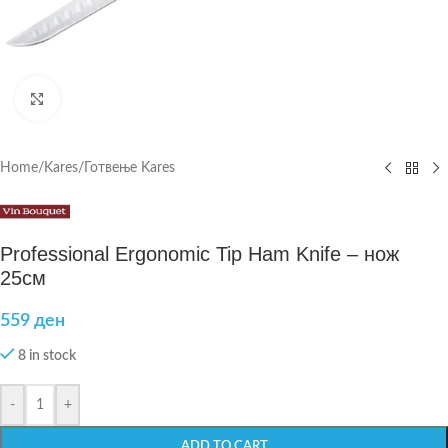
Click to enlarge
Home
/
Kares
/
Готвење Kares
Professional Ergonomic Tip Ham Knife – нож
25см
559
ден
8 in stock
-
+
ADD TO CART