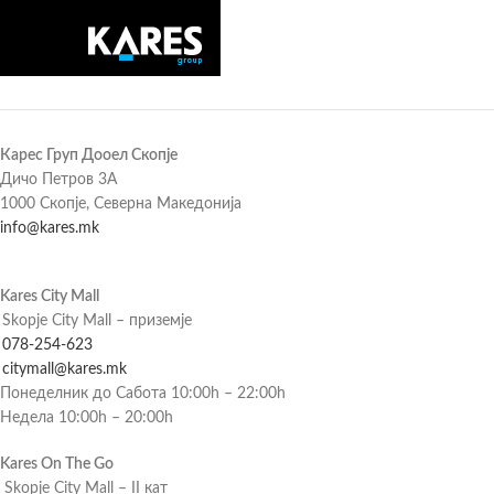
Карес Груп Дооел Скопје
Дичо Петров 3А
1000 Скопје, Северна Македонија
info@kares.mk
Kares City Mall
Skopje City Mall – приземје
078-254-623
citymall@kares.mk
Понеделник до Сабота 10:00h – 22:00h
Недела 10:00h – 20:00h
Kares On The Go
Skopje City Mall – II кат