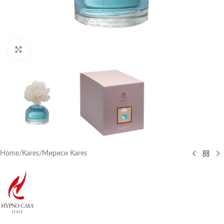
Click to enlarge
Home
/
Kares
/
Мириси Kares