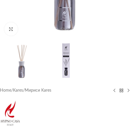
Click to enlarge
Home
/
Kares
/
Мириси Kares