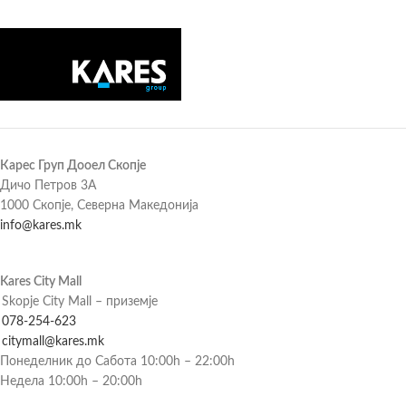
Карес Груп Дооел Скопје
Дичо Петров 3А
1000 Скопје, Северна Македонија
info@kares.mk
Kares City Mall
Skopje City Mall – приземје
078-254-623
citymall@kares.mk
Понеделник до Сабота 10:00h – 22:00h
Недела 10:00h – 20:00h