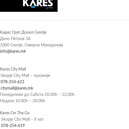
Карес Груп Дооел Скопје
Дичо Петров 3А
1000 Скопје, Северна Македонија
info@kares.mk
Kares City Mall
Skopje City Mall – приземје
078-254-623
citymall@kares.mk
Понеделник до Сабота 10:00h – 22:00h
Недела 10:00h – 20:00h
Kares On The Go
Skopje City Mall – II кат
078-254-619