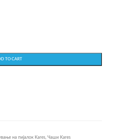
DD TO CART
вање на пијалок Kares
,
Чаши Kares