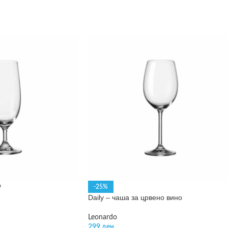
о
-25%
Daily – чаша за црвено вино
Leonardo
299
ден