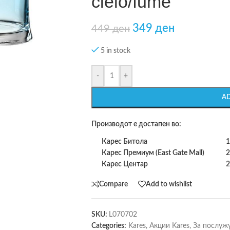
cielo/fume
349
ден
449
ден
5 in stock
-
+
A
Производот е достапен во:
Карес Битола
1
Карес Премиум (East Gate Mall)
2
Карес Центар
2
Compare
Add to wishlist
SKU:
L070702
Categories:
Kares
,
Акции Kares
,
За послужу