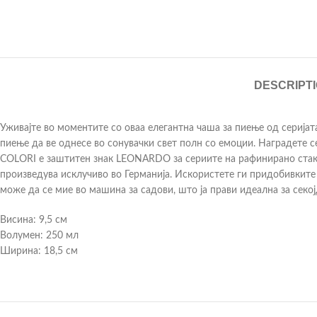
DESCRIPT
Уживајте во моментите со оваа елегантна чаша за пиење од серија
пиење да ве однесе во сонувачки свет полн со емоции. Наградете 
COLORI е заштитен знак LEONARDO за сериите на рафинирано стакло
произведува исклучиво во Германија. Искористете ги придобивкит
може да се мие во машина за садови, што ја прави идеална за секо
Висина: 9,5 см
Волумен: 250 мл
Ширина: 18,5 см