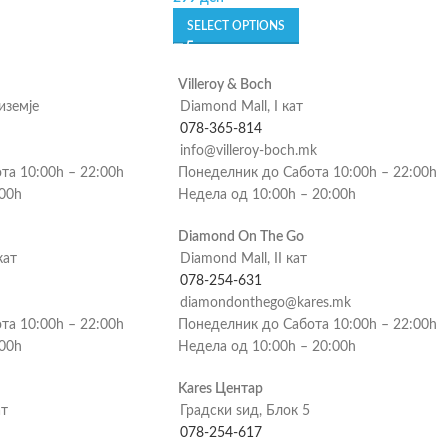
SELECT OPTIONS
Villeroy & Boch
риземје
Diamond Mall, I кат
078-365-814
info@villeroy-boch.mk
та 10:00h – 22:00h
Понеделник до Сабота 10:00h – 22:00h
:00h
Недела од 10:00h – 20:00h
Diamond On The Go
кат
Diamond Mall, II кат
078-254-631
diamondonthego@kares.mk
та 10:00h – 22:00h
Понеделник до Сабота 10:00h – 22:00h
:00h
Недела од 10:00h – 20:00h
Kares Центар
ат
Градски ѕид, Блок 5
078-254-617