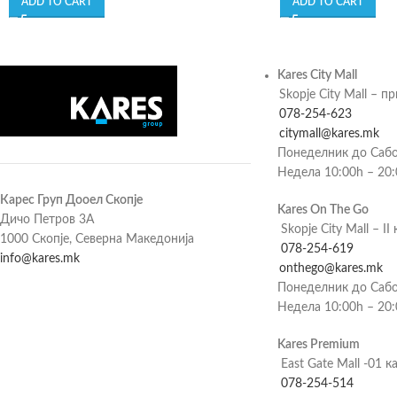
ADD TO CART
ADD TO CART
Kares City Mall
Skopje City Mall – п
078-254-623
citymall@kares.mk
Понеделник до Сабо
Недела 10:00h – 20
Карес Груп Дооел Скопје
Kares On The Go
Дичо Петров 3А
Skopje City Mall – II 
1000 Скопје, Северна Македонија
078-254-619
info@kares.mk
onthego@kares.mk
Понеделник до Сабо
Недела 10:00h – 20
Kares Premium
East Gate Mall -01 к
078-254-514