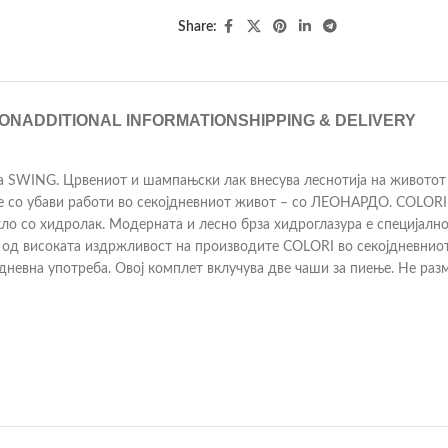
Share:
ION
ADDITIONAL INFORMATION
SHIPPING & DELIVERY
та SWING. Црвениот и шампањски лак внесува леснотија на животот
се со убави работи во секојдневниот живот – со ЛЕОНАРДО. COLORI
 со хидролак. Модерната и лесно брза хидроглазура е специјално 
е од високата издржливост на производите COLORI во секојдневни
јдневна употреба. Овој комплет вклучува две чаши за пиење. Не раз