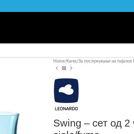
Home
/
Kares
/
За послужување на пијалок 
Swing – сет од 2