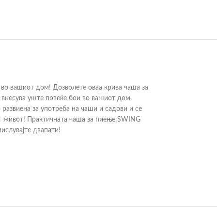
 во вашиот дом! Дозволете оваа крива чаша за
 внесува уште повеќе бои во вашиот дом.
развиена за употреба на чаши и садови и се
от живот! Практичната чаша за пиење SWING
мислувајте двапати!