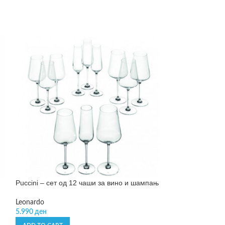
Puccini – сет од 12 чаши за вино и шампањ
Puccini – чаша з
Leonardo
Leonardo
5.990
ден
449
ден