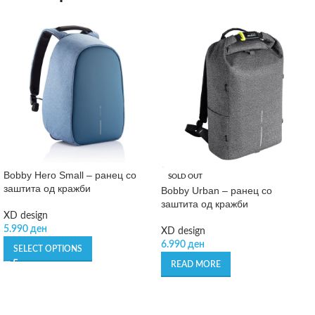
Bobby Hero Small – ранец со
SOLD OUT
заштита од кражби
Bobby Urban – ранец со
заштита од кражби
XD design
5.990
ден
XD design
6.990
ден
SELECT OPTIONS
READ MORE