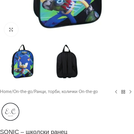
Click to enlarge
Home
/
On-the-go
/
Ранци, торби, колички On-the-go
SONIC – школски ранец