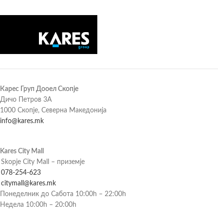
Карес Груп Дооел Скопје
Дичо Петров 3А
1000 Скопје, Северна Македонија
info@kares.mk
Kares City Mall
Skopje City Mall – приземје
078-254-623
citymall@kares.mk
Понеделник до Сабота 10:00h – 22:00h
Недела 10:00h – 20:00h