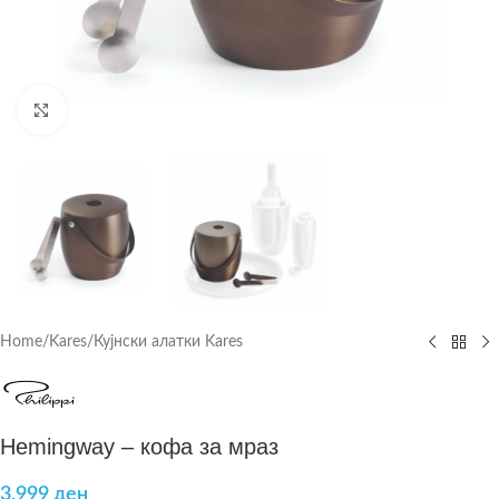
Click to enlarge
Home
/
Kares
/
Кујнски алатки Kares
Hemingway – кофа за мраз
3.999
ден