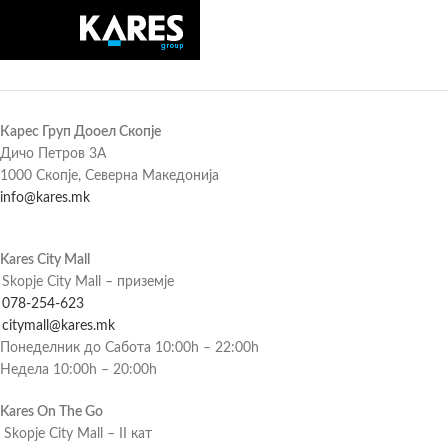
Карес Груп Дооел Скопје
Дичо Петров 3А
1000 Скопје, Северна Македонија
info@kares.mk
Kares City Mall
Skopje City Mall – приземје
078-254-623
citymall@kares.mk
Понеделник до Сабота 10:00h – 22:00h
Недела 10:00h – 20:00h
Kares On The Go
Skopje City Mall – II кат