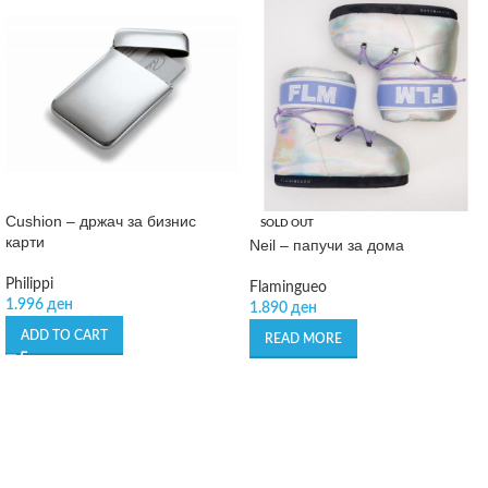
Cushion – држач за бизнис
SOLD OUT
карти
Neil – папучи за дома
Philippi
Flamingueo
1.996
ден
1.890
ден
ADD TO CART
READ MORE