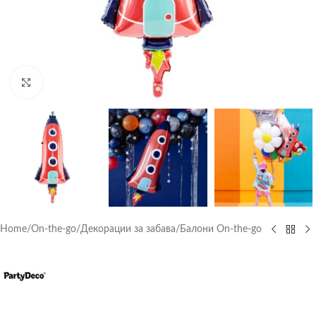
Click to enlarge
Home
/
On-the-go
/
Декорации за забава
/
Балони On-the-go