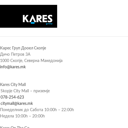
Карес Груп Дооел Скопје
Дичо Петров 3А
1000 Скопје, Северна Македонија
info@kares.mk
Kares City Mall
Skopje City Mall – приземје
078-254-623
citymall@kares.mk
Понеделник до Сабота 10:00h – 22:00h
Недела 10:00h – 20:00h